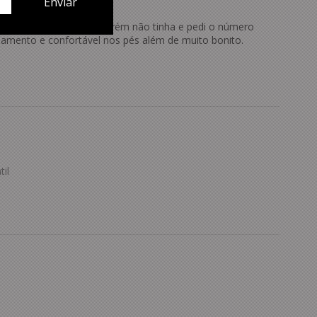
ção do site. Calço 40, porém não tinha e pedi o número
bamento e confortável nos pés além de muito bonito.
il