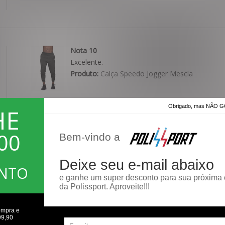
Nota 10
Excelente.
Produto:
Calça Speedo Jogger Mescla
Obrigado, mas NÃO
HE
00
Bem-vindo a
Bom parabéns
Parabéns
Deixe seu e-mail abaixo
Produto:
Bermuda Puma Archive
ONTO
e ganhe um super desconto para sua próxima
da Polissport. Aproveite!!!
ompra e
99,90