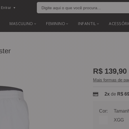
Entrar
MASCULINO
FEMININO
INFANTIL
ACESSÓRI
ster
R$ 139,90
Mais formas de p
2x
de
R$ 69
Cor:
Tamanh
XGG