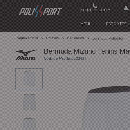
ATENDIMENTO
(48) 3622-0041
MENU
ESPORTES
(48) 3622-0041
Página Inicial
Roupas
Bermudas
Bermuda Poliester
contato@polissport.com.br
Bermuda Mizuno Tennis Ma
Cod. do Produto: 21417