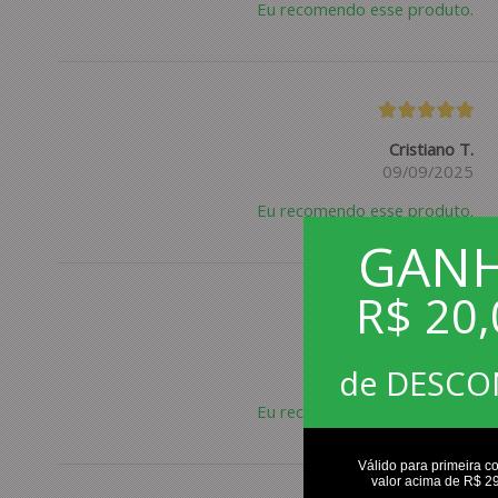
Eu recomendo esse produto.
Cristiano T.
09/09/2025
Eu recomendo esse produto.
GAN
R$ 20,
Paulo S.
de DESC
09/06/2025
Eu recomendo esse produto.
Válido para primeira c
valor acima de R$ 2