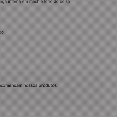
unga interna em mesh e forro do bolso
do
 recomendam nossos produtos