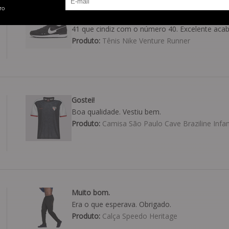
Ótimo produto.
TO
O produto é de qualidade e condiz com a discri
41 que cindiz com o número 40. Excelente aca
Produto:
Tênis Nike Venture Runner
Gostei!
Boa qualidade. Vestiu bem.
Produto:
Camisa São Paulo Cave Braziline Infant
Muito bom.
Era o que esperava. Obrigado.
Produto:
Calça Speedo Heritage