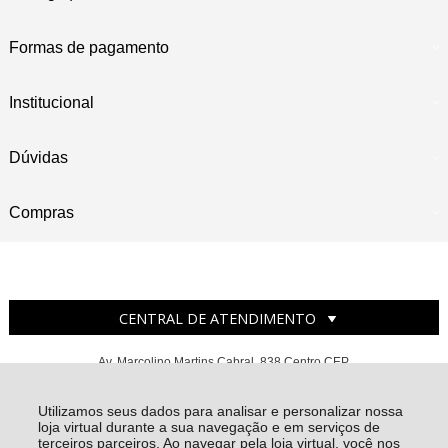
Formas de pagamento
Institucional
Dúvidas
Compras
CENTRAL DE ATENDIMENTO
Av. Marcolino Martins Cabral, 838 Centro CEP
88701-001 - Tubarão - SC
POLISSPORT ARTIGOS ESPORTIVOS EIRELI - ME - CNPJ: 24.879.053/0001-92
Utilizamos seus dados para analisar e personalizar nossa
loja virtual durante a sua navegação e em serviços de
Todos os direitos reservados
-
Polissport
-
2026
terceiros parceiros. Ao navegar pela loja virtual, você nos