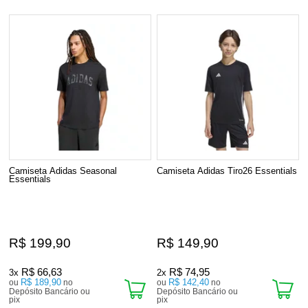
Camiseta Adidas Seasonal
Camiseta Adidas Tiro26 Essentials
Essentials
R$ 199,90
R$ 149,90
R$ 66,63
R$ 74,95
3x
2x
R$ 189,90
R$ 142,40
ou
no
ou
no
Depósito Bancário ou
Depósito Bancário ou
pix
pix