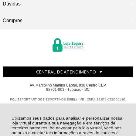
Dúvidas
Compras
CENTRAL DE ATENDIMENTO
Av. Marcolino Martins Cabral, 838 Centro CEP
88701-001 - Tubarão - SC
POLISSPORT ARTIGOS ESPORTIVOS EIRELI - ME - CNPJ: 24.879.053/0001-92
Todos os direitos reservados
-
Polissport
-
2026
Utilizamos seus dados para analisar e personalizar nossa
loja virtual durante a sua navegação e em serviços de
terceiros parceiros. Ao navegar pela loja virtual, você nos
autoriza a coletar tais informações através do cookies e