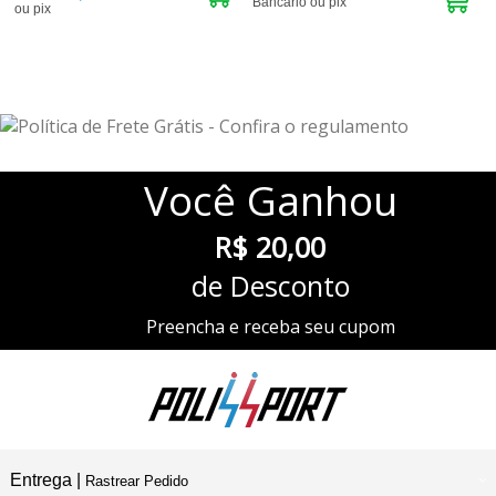
Bancário ou pix
sem abrir mão do conforto e da segurança.
ou pix
2
Produtos
Escolha sua calça masculina
térmica na Polissport
Na Polissport, você encontra a melhor seleção de calça masculina
termica, com qualidade garantida e tecnologia de ponta. Aproveite
também para explorar nossos produtos das marcas
Umbro
e
Live
, ideais
Você
Ganhou
para compor looks esportivos de alto desempenho em qualquer estação!
R$ 20,00
de Desconto
Preencha e receba seu cupom
Entrega |
Rastrear Pedido