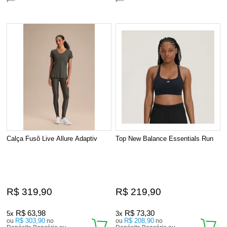
Calça Fusô Live Allure Adaptiv
Top New Balance Essentials Run
R$ 319,90
R$ 219,90
R$ 63,98
R$ 73,30
5x
3x
R$ 303,90
R$ 208,90
ou
no
ou
no