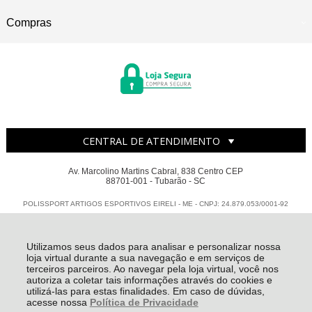
Compras
CENTRAL DE ATENDIMENTO
Av. Marcolino Martins Cabral, 838 Centro CEP
88701-001 - Tubarão - SC
POLISSPORT ARTIGOS ESPORTIVOS EIRELI - ME - CNPJ: 24.879.053/0001-92
Todos os direitos reservados
-
Polissport
-
2026
Utilizamos seus dados para analisar e personalizar nossa
loja virtual durante a sua navegação e em serviços de
terceiros parceiros. Ao navegar pela loja virtual, você nos
autoriza a coletar tais informações através do cookies e
utilizá-las para estas finalidades. Em caso de dúvidas,
acesse nossa
Política de Privacidade