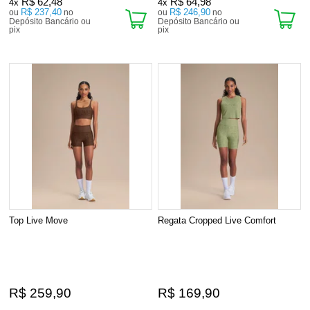
R$ 62,48
R$ 64,98
4x
4x
R$ 237,40
R$ 246,90
ou
no
ou
no
Depósito Bancário ou
Depósito Bancário ou
pix
pix
Top Live Move
Regata Cropped Live Comfort
R$ 259,90
R$ 169,90