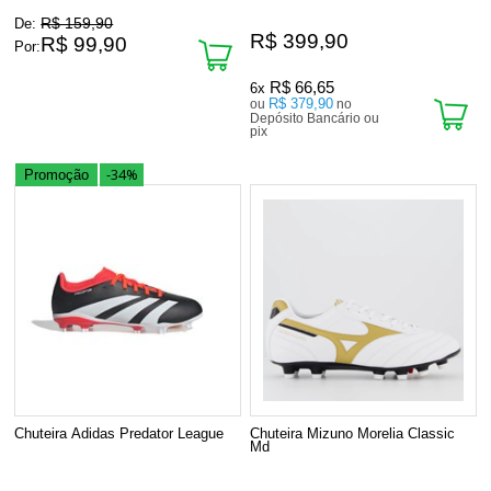
R$ 159,90
De:
R$ 399,90
R$ 99,90
Por:
R$ 66,65
6x
R$ 379,90
ou
no
Depósito Bancário ou
pix
-34%
Promoção
Chuteira Adidas Predator League
Chuteira Mizuno Morelia Classic
Md