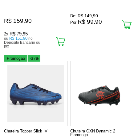
R$ 149,90
De:
R$ 159,90
R$ 99,90
Por:
R$ 79,95
2x
R$ 151,90
ou
no
Depósito Bancário ou
pix
-37%
Promoção
Chuteira Topper Slick IV
Chuteira OXN Dynamic 2
Flamengo