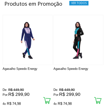
Produtos em Promoção
VER TODOS
Agasalho Speedo Energy
Agasalho Speedo Energy
A
F
R$ 449,90
R$ 449,90
De:
De:
D
R$ 299,90
R$ 299,90
Por:
Por:
P
R$ 74,98
R$ 74,98
4x
4x