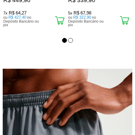
R$ 449,90
R$ 339,90
R$ 64,27
R$ 67,98
7x
5x
R$ 427,40
R$ 322,90
ou
no
ou
no
Depósito Bancário ou
Depósito Bancário ou
D
pix
pix
p