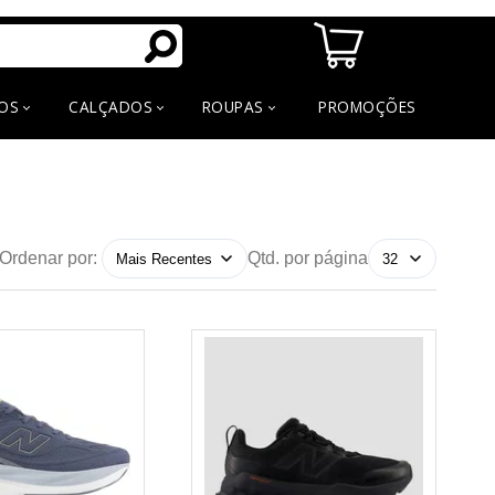
OS
CALÇADOS
ROUPAS
PROMOÇÕES
Ordenar por:
Qtd. por página