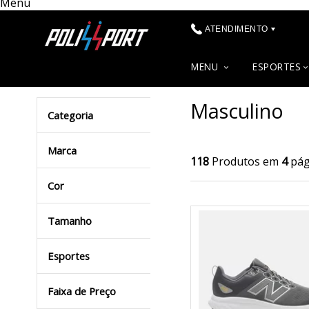
Menu
ATENDIMENTO
(48) 3622-0041
MENU
ESPORTES
(48) 3622-0041
Masculino
Categoria
contato@polissport.com.br
Marca
118
Produtos em
4
pág
Cor
Tamanho
Esportes
Faixa de Preço