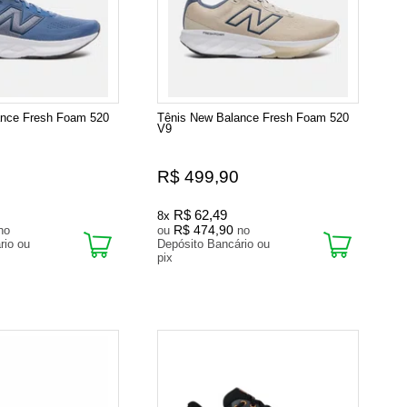
ance Fresh Foam 520
Tênis New Balance Fresh Foam 520
V9
R$ 499,90
R$ 62,49
8x
R$ 474,90
no
ou
no
rio ou
Depósito Bancário ou
pix