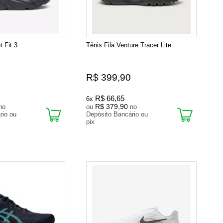
t Fit 3
Tênis Fila Venture Tracer Lite
R$ 399,90
R$ 66,65
6x
R$ 379,90
no
ou
no
rio ou
Depósito Bancário ou
pix