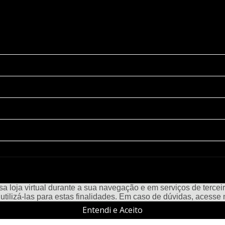
a loja virtual durante a sua navegação e em serviços de terceiro
e utilizá-las para estas finalidades. Em caso de dúvidas, acess
Entendi e Aceito