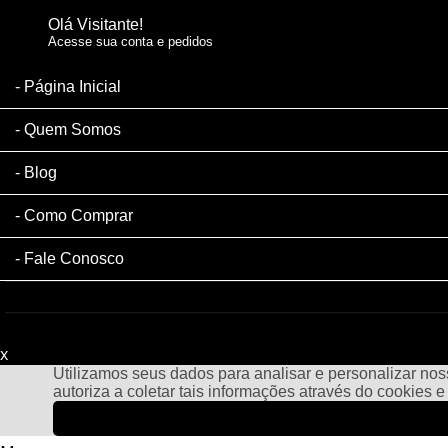
Olá Visitante!
Acesse sua conta e pedidos
Página Inicial
Quem Somos
Blog
Como Comprar
Fale Conosco
x
Filtre sua Pesquisa:
Utilizamos seus dados para analisar e personalizar noss
autoriza a coletar tais informações através do cookies 