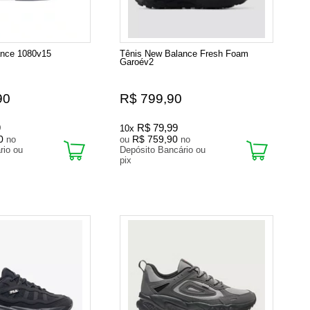
ance 1080v15
Tênis New Balance Fresh Foam
Garoév2
90
R$ 799,90
9
R$ 79,99
10x
0
R$ 759,90
no
ou
no
rio ou
Depósito Bancário ou
pix