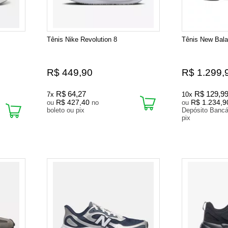
Tênis Nike Revolution 8
Tênis New Bal
R$ 449,90
R$ 1.299,
R$ 64,27
R$ 129,9
7x
10x
R$ 427,40
R$ 1.234,9
ou
no
ou
boleto ou pix
Depósito Bancá
pix