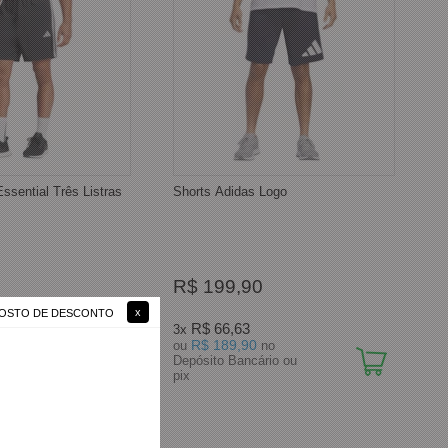
ssential Três Listras
Shorts Adidas Logo
R$ 199,90
 GOSTO DE DESCONTO
R$ 66,63
3x
R$ 189,90
no
ou
no
rio ou
Depósito Bancário ou
pix