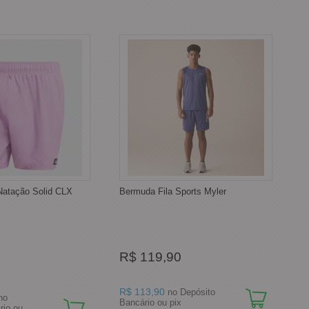
Natação Solid CLX
Bermuda Fila Sports Myler
R$ 119,90
R$ 113,90
no Depósito
no
Bancário ou pix
rio ou