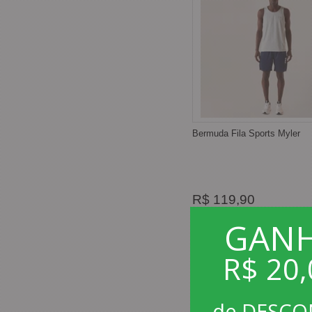
Bermuda Fila Sports Myler
R$ 119,90
GAN
R$ 113,90
no Depósito
Bancário ou pix
R$ 20,
de DESC