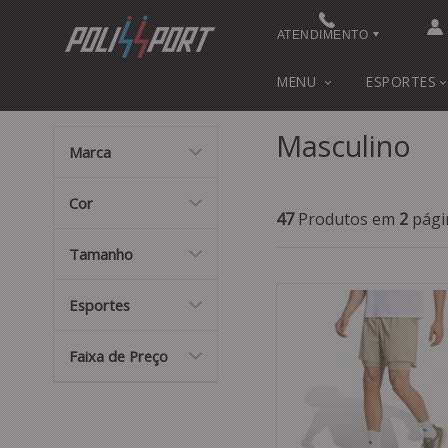
ATENDIMENTO
(48) 3622-0041
MENU
ESPORTES
(48) 3622-0041
Masculino
Marca
contato@polissport.com.br
Cor
47
Produtos em
2
pági
Tamanho
Esportes
Faixa de Preço