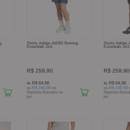
g
Shorts Adidas Adi365 Running
Shorts Adidas 
Essentials 2in1
Essentials 2in1
R$ 259,90
R$ 259,90
R$ 64,98
R$ 64,98
4x
4x
R$ 246,90
R$ 246,90
ou
no
ou
Depósito Bancário ou
Depósito Bancá
pix
pix