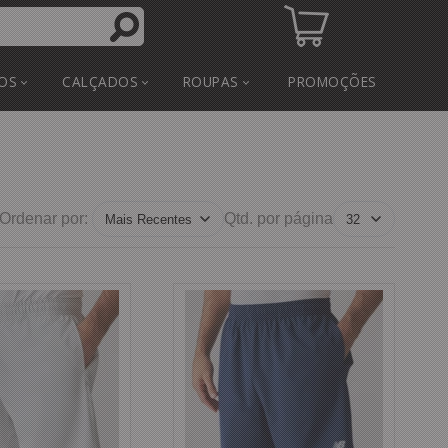
OS
CALÇADOS
ROUPAS
PROMOÇÕES
Ordenar por:
Qtd. por página