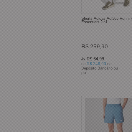
Shorts Adidas Adi365 Runnin
Essentials 2in1
R$ 259,90
R$ 64,98
4x
R$ 246,90
ou
no
Depósito Bancário ou
pix