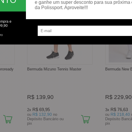
e ganhe um super desconto para sua próxima
da Polissport. Aproveite!!!
ompra e
99,90
TO
eroready
Bermuda Mizuno Tennis Master
Bermuda New B
R$ 139,90
R$ 229,90
R$ 69,95
R$ 76,63
2x
3x
R$ 132,90
R$ 218,40
ou
no
ou
Depósito Bancário ou
Depósito Bancá
pix
pix