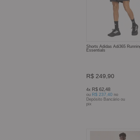
Shorts Adidas Adi365 Runnin
Essentials
R$ 249,90
R$ 62,48
4x
R$ 237,40
ou
no
Depósito Bancário ou
pix