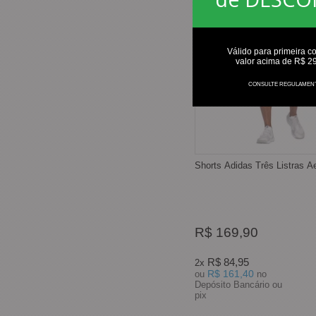
Válido para primeira c
valor acima de R$ 2
CONSULTE REGULAMEN
Shorts Adidas Três Listras A
R$ 169,90
R$ 84,95
2x
R$ 161,40
ou
no
Depósito Bancário ou
pix