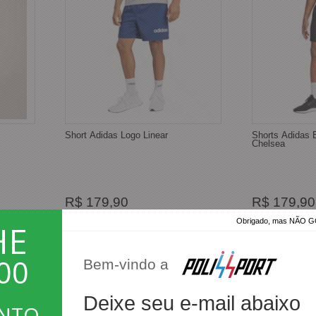
Short Adidas Logo Linear
Shorts Adidas E
Chelsea
R$ 179,90
R$ 179,90
Obrigado, mas NÃO
HE
R$ 89,95
R$ 89,95
2x
2x
R$ 170,90
R$ 170,90
ou
no
ou
Depósito Bancário ou
Depósito Bancá
00
Bem-vindo a
pix
pix
Deixe seu e-mail abaixo
ONTO