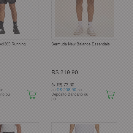
Adi365 Running
Bermuda New Balance Essentials
R$ 219,90
R$ 73,30
3x
R$ 208,90
no
ou
no
rio ou
Depósito Bancário ou
pix