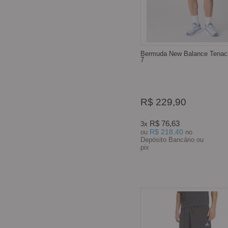
Bermuda New Balance Tenaci
7
R$ 229,90
R$ 76,63
3x
R$ 218,40
ou
no
Depósito Bancário ou
pix