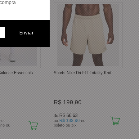
 compra
alance Essentials
Shorts Nike Dri-FIT Totality Knit
R$ 199,90
R$ 66,63
3x
R$ 189,90
no
ou
no
rio ou
boleto ou pix