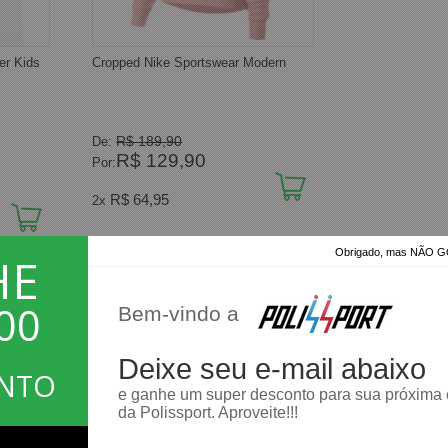
er Kids
Cropped Nike Sportswear Modern
R$ 189,90
De:
R$ 129,90
Por:
R$ 64,95
2x
Obrigado, mas NÃO
HE
Mostrando
1 - 2
produtos do total de
2
distrib
00
Bem-vindo a
Deixe seu e-mail abaixo
ONTO
e ganhe um super desconto para sua próxima
da Polissport. Aproveite!!!