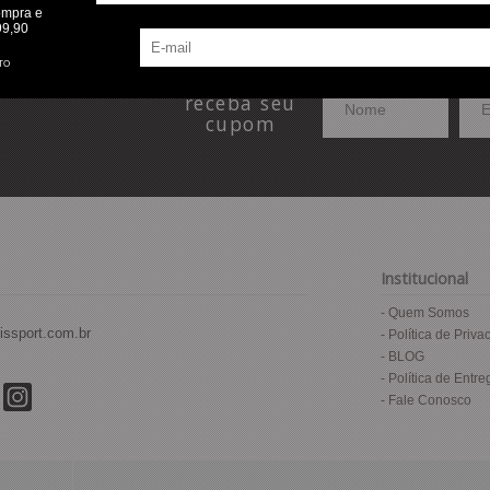
ompra e
99,90
TO
Preencha e
receba seu
cupom
Institucional
Quem Somos
issport.com.br
Política de Priva
BLOG
Política de Entre
Fale Conosco