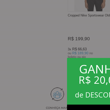
Cropped Nike Sportswear Old
R$ 199,90
R$ 66,63
3x
R$ 189,90
ou
no
boleto ou pix
GAN
R$ 20,
de DESC