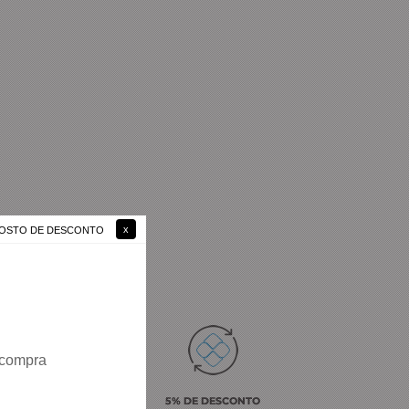
 GOSTO DE DESCONTO
uídos em
1
página
 compra