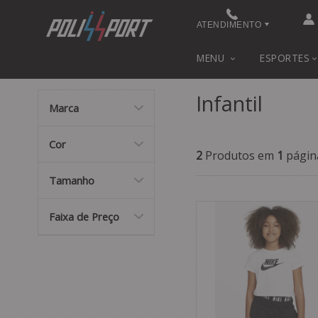
ATENDIMENTO
(48) 3622-0041
MENU
ESPORTES
(48) 3622-0041
Infantil
Marca
contato@polissport.com.br
Cor
2
Produtos em
1
págin
Tamanho
Faixa de Preço