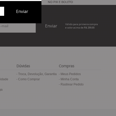
Válido para primeira compra
e valor acima de R$ 299,90
Dúvidas
Compras
Troca, Devolução, Garantia
Meus Pedidos
cidade
Como Comprar
Minha Conta
Rastrear Pedido
ga