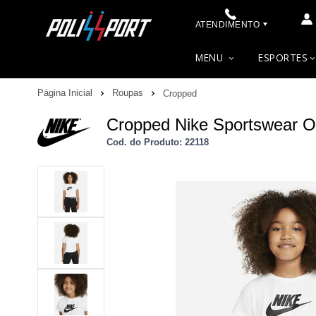
ATENDIMENTO
(48) 3622-0041
MENU
ESPORTES
(48) 3622-0041
Página Inicial
Roupas
Cropped
contato@polissport.com.br
Cropped Nike Sportswear O
Cod. do Produto: 22118