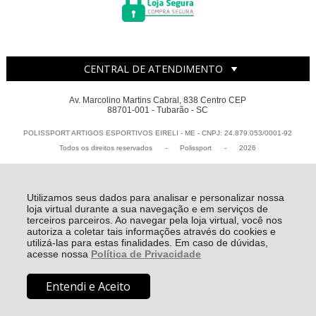
CENTRAL DE ATENDIMENTO
Av. Marcolino Martins Cabral, 838 Centro CEP
88701-001 - Tubarão - SC
POLISSPORT ARTIGOS ESPORTIVOS EIRELI - ME - CNPJ: 24.879.053/0001-92
Todos os direitos reservados
-
Polissport
-
2026
Utilizamos seus dados para analisar e personalizar nossa
loja virtual durante a sua navegação e em serviços de
terceiros parceiros. Ao navegar pela loja virtual, você nos
autoriza a coletar tais informações através do cookies e
utilizá-las para estas finalidades. Em caso de dúvidas,
acesse nossa
Política de Privacidade
De:
R$ 159,90
Entendi e Aceito
R$ 129,90
COMPRAR
Por: