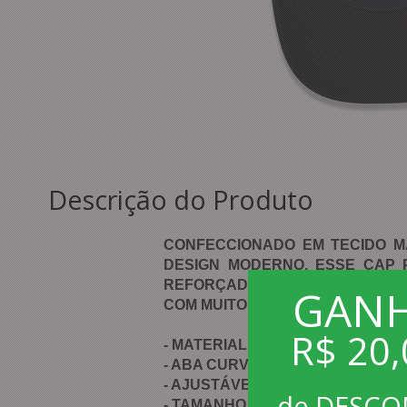
Descrição do Produto
CONFECCIONADO EM TECIDO M
DESIGN MODERNO, ESSE CAP 
REFORÇADAS. O DIFERENCIAL 
GAN
COM MUITO CONFORTO.
R$ 20,
- MATERIAL: 100% ALGODÃO
- ABA CURVA
- AJUSTÁVEL C/ DIÂMETRO ENTRE 
de DESC
- TAMANHO ÚNICO