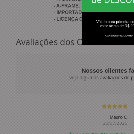
- A-FRAME: PAINEL FRONTAL ÚN
- IMPORTADO
- LICENÇA OFICIAL
Válido para primeira c
valor acima de R$ 2
CONSULTE REGULAMEN
Avaliações dos Clientes
Nossos clientes f
veja algumas avaliações de p
Mauro C.
20/07/2026
Eu recomendo esse produto.