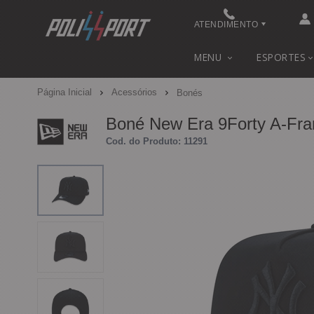
ATENDIMENTO
(48) 3622-0041
MENU
ESPORTES
(48) 3622-0041
Página Inicial
Acessórios
Bonés
contato@polissport.com.br
Boné New Era 9Forty A-Fr
Cod. do Produto: 11291