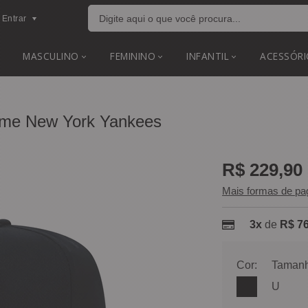
Entrar
MASCULINO
FEMININO
INFANTIL
ACESSÓRI
ame New York Yankees
R$ 229,90
Mais formas de p
3x
de
R$ 76
Cor:
Tamanh
U