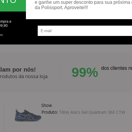
e ganhe um super desconto para sua próxima
ICO
da Polissport. Aproveite!!!
ompra e
99,90
TO
99%
dos clientes
alam por nós!
rodutos da nossa loja.
Show
Produto:
Tênis Asics Gel Quantum 360 CTW