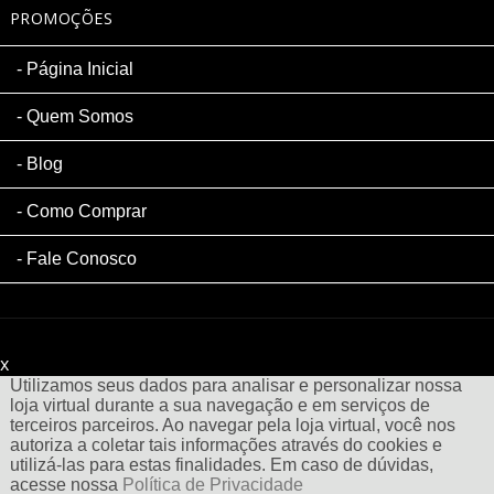
PROMOÇÕES
Página Inicial
Quem Somos
Blog
Como Comprar
Fale Conosco
x
Filtre sua Pesquisa:
Utilizamos seus dados para analisar e personalizar nossa
loja virtual durante a sua navegação e em serviços de
terceiros parceiros. Ao navegar pela loja virtual, você nos
autoriza a coletar tais informações através do cookies e
utilizá-las para estas finalidades. Em caso de dúvidas,
acesse nossa
Política de Privacidade