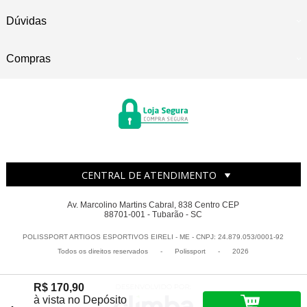
Dúvidas
Compras
CENTRAL DE ATENDIMENTO
Av. Marcolino Martins Cabral, 838 Centro CEP
88701-001 - Tubarão - SC
POLISSPORT ARTIGOS ESPORTIVOS EIRELI - ME - CNPJ: 24.879.053/0001-92
Todos os direitos reservados
-
Polissport
-
2026
R$ 170,90
à vista no Depósito