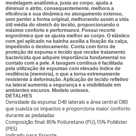
modelagem anatômica, justa ao corpo, ajuda a
diminuir o atrito, consequentemente, melhora a
eficiência e sua dinâmica no alongamento extenso,
sem perder a forma original, melhorando assim a vida
útil média do stretch do tecido, proporcionando o
máximo conforto e performance. Possui recorte
ergonômico que se ajusta melhor ao corpo. O elástico
com gel aplicado na bainha auxilia a fixação da calça,
impedindo o deslocamento. Conta com forro de
proteção de espuma e tecido que recebe tratamento
bactericida que adquire importância fundamental no
contato com a pele. A lavagem contínua é facilitada
pela utilização de espumas com elevado índice de
resiliência (memória), o que a torna extremamente
resistente à deformação. Aplicação de tecido refletivo
na lateral aumenta a segurança e a visibilidade em
ambientes escuros. Modelo unissex.
DETALHES
Densidade da espuma: D40 laterais e área central D80
que suaviza os impactos e proporciona maior conforto
durante as pedaladas
Composição final: 85% Poliuretano (PU),15% Poliéster
(PES)
Indicado para: Esporte