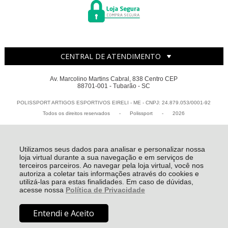
CENTRAL DE ATENDIMENTO
Av. Marcolino Martins Cabral, 838 Centro CEP
88701-001 - Tubarão - SC
POLISSPORT ARTIGOS ESPORTIVOS EIRELI - ME - CNPJ: 24.879.053/0001-92
Todos os direitos reservados
-
Polissport
-
2026
Utilizamos seus dados para analisar e personalizar nossa
loja virtual durante a sua navegação e em serviços de
terceiros parceiros. Ao navegar pela loja virtual, você nos
autoriza a coletar tais informações através do cookies e
utilizá-las para estas finalidades. Em caso de dúvidas,
acesse nossa
Política de Privacidade
R$ 208,90
à vista no Depósito
Entendi e Aceito
Bancário ou pix
COMPRAR
(5% Desconto)