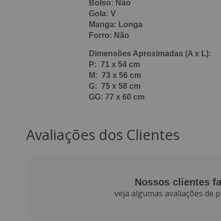
Bolso: Não
Gola: V
Manga: Longa
Forro: Não
Dimensões Aproximadas (A x L):
P: 71 x 54 cm
M: 73 x 56 cm
G: 75 x 58 cm
GG: 77 x 60 cm
Avaliações dos Clientes
Nossos clientes f
veja algumas avaliações de p