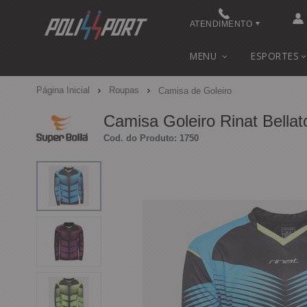
ATENDIMENTO
(48) 3622-0041
MENU
ESPORTES
(48) 3622-0041
Página Inicial
Roupas
Camisa de Goleiro
contato@polissport.com.br
Camisa Goleiro Rinat Bellat
Cod. do Produto: 1750