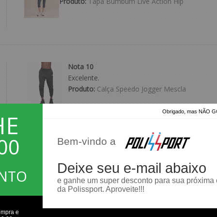
Produto:
Tapa Bumbum Live Action Hip
Nota 10
Excelente.
Produto:
Calça Speedo Jogger Mescla
Obrigado, mas NÃO
HE
00
Bem-vindo a
Bom parabéns
Deixe seu e-mail abaixo
Parabéns
ONTO
Produto:
Bermuda Puma Archive
e ganhe um super desconto para sua próxima
da Polissport. Aproveite!!!
ompra e