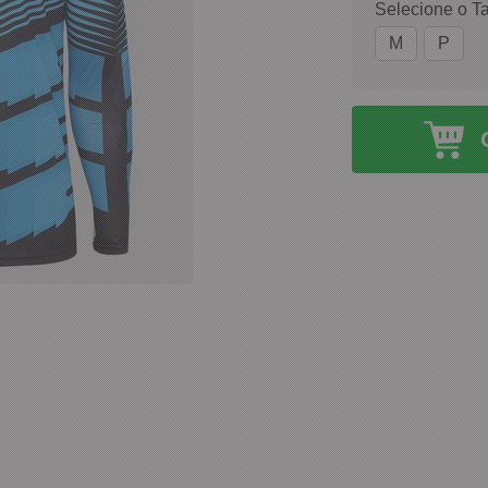
Selecione o T
M
P