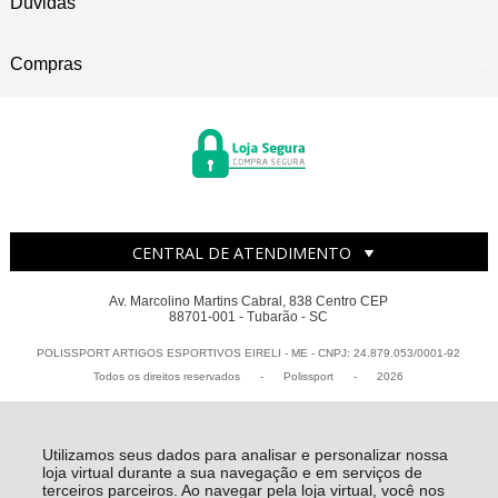
Dúvidas
Compras
CENTRAL DE ATENDIMENTO
Av. Marcolino Martins Cabral, 838 Centro CEP
88701-001 - Tubarão - SC
POLISSPORT ARTIGOS ESPORTIVOS EIRELI - ME - CNPJ: 24.879.053/0001-92
Todos os direitos reservados
-
Polissport
-
2026
Utilizamos seus dados para analisar e personalizar nossa
loja virtual durante a sua navegação e em serviços de
terceiros parceiros. Ao navegar pela loja virtual, você nos