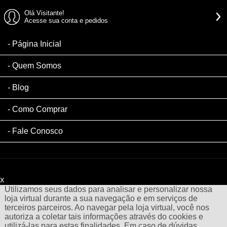
Olá Visitante!
Acesse sua conta e pedidos
Página Inicial
Quem Somos
Blog
Como Comprar
Fale Conosco
x
Filtre sua Pesquisa:
Utilizamos seus dados para analisar e personalizar nossa
loja virtual durante a sua navegação e em serviços de
terceiros parceiros. Ao navegar pela loja virtual, você nos
autoriza a coletar tais informações através do cookies e
utilizá-las para estas finalidades. Em caso de dúvidas,