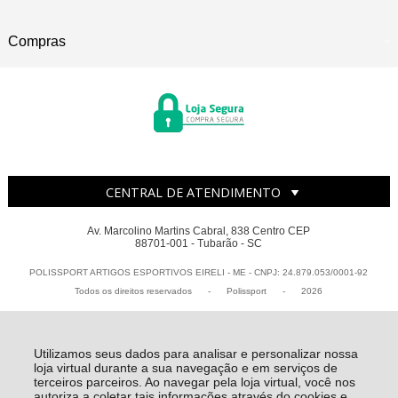
Compras
CENTRAL DE ATENDIMENTO
Av. Marcolino Martins Cabral, 838 Centro CEP
88701-001 - Tubarão - SC
POLISSPORT ARTIGOS ESPORTIVOS EIRELI - ME - CNPJ: 24.879.053/0001-92
Todos os direitos reservados
-
Polissport
-
2026
Utilizamos seus dados para analisar e personalizar nossa
loja virtual durante a sua navegação e em serviços de
terceiros parceiros. Ao navegar pela loja virtual, você nos
autoriza a coletar tais informações através do cookies e