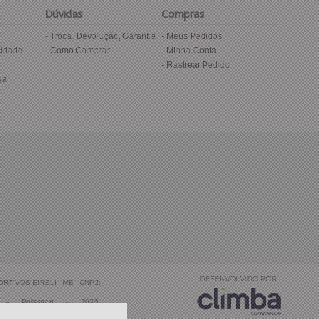
Dúvidas
Compras
Troca, Devolução, Garantia
Meus Pedidos
cidade
Como Comprar
Minha Conta
Rastrear Pedido
ga
TIVOS EIRELI - ME - CNPJ:
-
Polissport
-
2026