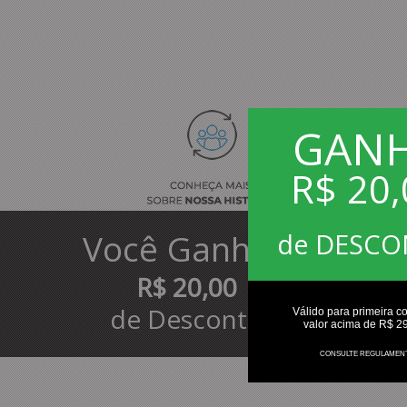
GAN
R$ 20,
de DESC
Você
Ganhou
R$ 20,00
de Desconto
Válido para primeira c
valor acima de R$ 2
CONSULTE REGULAMEN