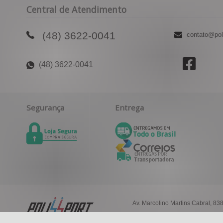
Central de Atendimento
(48) 3622-0041
contato@pol
(48) 3622-0041
Segurança
Entrega
Av. Marcolino Martins Cabral, 8