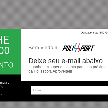
Obrigado, mas NÃO
HE
00
Bem-vindo a
Deixe seu e-mail abaixo
ONTO
e ganhe um super desconto para sua próxima
Preencha e
da Polissport. Aproveite!!!
receba seu
cupom
ompra e
99,90
TO