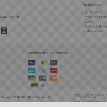
Institucional
Quem Somos
issport.com.br
Política de Priva
BLOG
Política de Entre
Fale Conosco
Formas de Pagamento
POLISSPORT ARTIGOS ESPOR
38 Centro CEP 88701-001 - Tubarão - SC
24.879.053/0001-92
Todos os direitos reservados