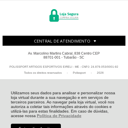
CENTRAL DE ATENDIMENTO
Av. Marcolino Martins Cabral, 838 Centro CEP
88701-001 - Tubarão - SC
POLISSPORT ARTIGOS ESPORTIVOS EIRELI - ME - CNPJ: 24.879.053/0001-92
Todos os direitos reservados
-
Polissport
-
2026
Utilizamos seus dados para analisar e personalizar nossa
loja virtual durante a sua navegação e em serviços de
terceiros parceiros. Ao navegar pela loja virtual, você nos
autoriza a coletar tais informações através do cookies e
utilizá-las para estas finalidades. Em caso de dúvidas,
acesse nossa
Política de Privacidade