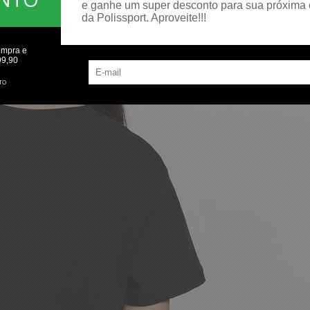
e ganhe um super desconto para sua próxima
da Polissport. Aproveite!!!
ompra e
99,90
TO