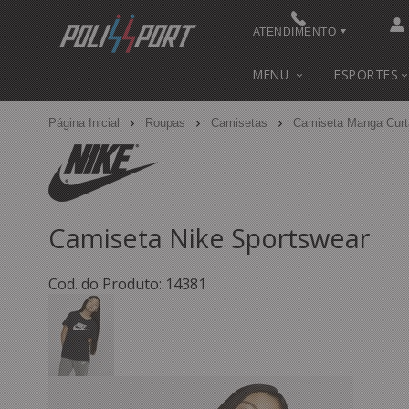
ATENDIMENTO
(48) 3622-0041
MENU
ESPORTES
(48) 3622-0041
Página Inicial
Roupas
Camisetas
Camiseta Manga Curt
contato@polissport.com.br
Camiseta Nike Sportswear
Cod. do Produto: 14381