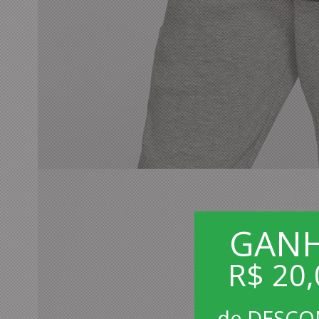
GAN
R$ 20,
de DESC