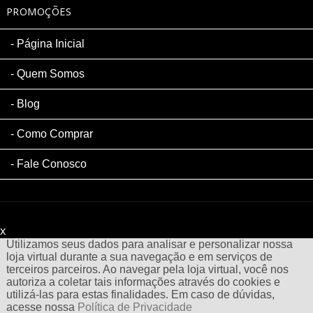
PROMOÇÕES
Página Inicial
Quem Somos
Blog
Como Comprar
Fale Conosco
x
Filtre sua Pesquisa:
Utilizamos seus dados para analisar e personalizar nossa
loja virtual durante a sua navegação e em serviços de
terceiros parceiros. Ao navegar pela loja virtual, você nos
autoriza a coletar tais informações através do cookies e
utilizá-las para estas finalidades. Em caso de dúvidas,
acesse nossa
Política de Privacidade