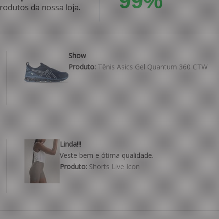
99%
rodutos da nossa loja.
Show
Produto:
Tênis Asics Gel Quantum 360 CTW
Linda!!!
Veste bem e ótima qualidade.
Produto:
Shorts Live Icon