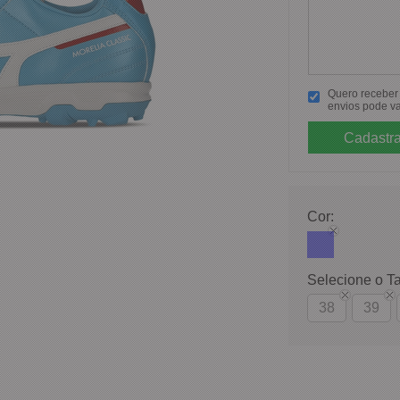
Quero receber p
envios pode va
Cor:
Selecione o T
38
39