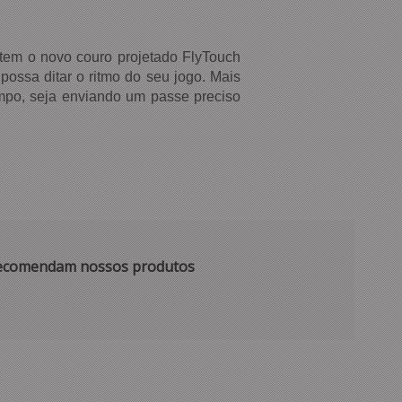
 tem o novo couro projetado FlyTouch
possa ditar o ritmo do seu jogo. Mais
mpo, seja enviando um passe preciso
 recomendam nossos produtos