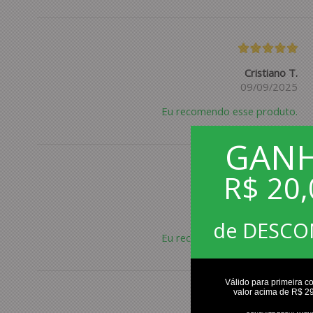
Cristiano T.
09/09/2025
Eu recomendo esse produto.
GAN
R$ 20,
Paulo S.
09/06/2025
de DESC
Eu recomendo esse produto.
Válido para primeira c
valor acima de R$ 2