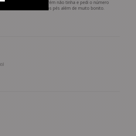
ção do site. Calço 40, porém não tinha e pedi o número
bamento e confortável nos pés além de muito bonito.
il