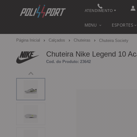
ATENDIMENTO
(48) 3622-0041
MENU
ESPORTES
(48) 3622-0041
Página Inicial
Calçados
Chuteiras
Chuteira Society
contato@polissport.com.br
Chuteira Nike Legend 10 A
Cod. do Produto: 23642