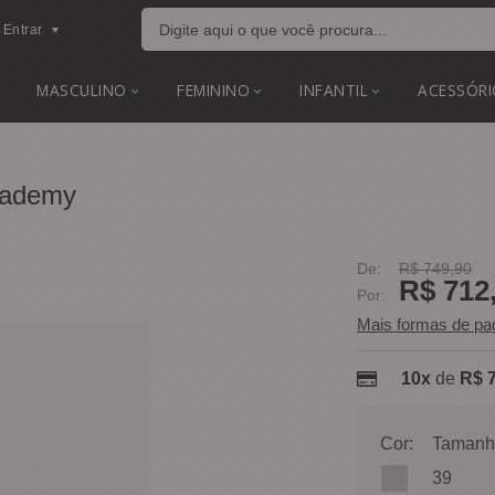
Entrar
MASCULINO
FEMININO
INFANTIL
ACESSÓRI
cademy
De:
R$ 749,90
R$ 712
Por:
Mais formas de p
10x
de
R$ 
Cor:
Tamanh
39