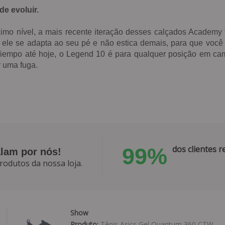
e evoluir.
óximo nível, a mais recente iteração desses calçados Academy
, ele se adapta ao seu pé e não estica demais, para que você 
 Tiempo até hoje, o Legend 10 é para qualquer posição em ca
r uma fuga.
99%
dos clientes
alam por nós!
rodutos da nossa loja.
Show
Produto:
Tênis Asics Gel Quantum 360 CTW