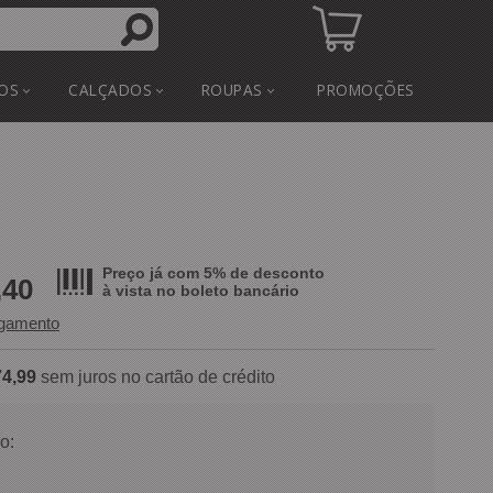
OS
CALÇADOS
ROUPAS
PROMOÇÕES
Preço já com 5% de desconto
,40
à vista no
boleto bancário
agamento
74,99
sem juros no cartão de crédito
o: