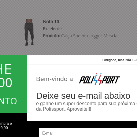
Nota 10
Excelente.
Produto:
Calça Speedo Jogger Mescla
Obrigado, mas NÃO
HE
00
Bom parabéns
Bem-vindo a
Parabéns
Produto:
Bermuda Puma Archive
Deixe seu e-mail abaixo
ONTO
e ganhe um super desconto para sua próxima
da Polissport. Aproveite!!!
ompra e
99,90
Ótimo produto.