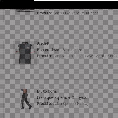
TO
O produto é de qualidade e condiz com a discri
41 que cindiz com o número 40. Excelente aca
Produto:
Tênis Nike Venture Runner
Gostei!
Boa qualidade. Vestiu bem.
Produto:
Camisa São Paulo Cave Braziline Infant
Muito bom.
Era o que esperava. Obrigado.
Produto:
Calça Speedo Heritage