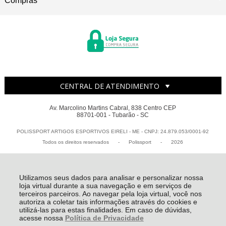
Compras
CENTRAL DE ATENDIMENTO
Av. Marcolino Martins Cabral, 838 Centro CEP
88701-001 - Tubarão - SC
POLISSPORT ARTIGOS ESPORTIVOS EIRELI - ME - CNPJ: 24.879.053/0001-92
Todos os direitos reservados
-
Polissport
-
2026
Utilizamos seus dados para analisar e personalizar nossa
loja virtual durante a sua navegação e em serviços de
terceiros parceiros. Ao navegar pela loja virtual, você nos
autoriza a coletar tais informações através do cookies e
utilizá-las para estas finalidades. Em caso de dúvidas,
acesse nossa
Política de Privacidade