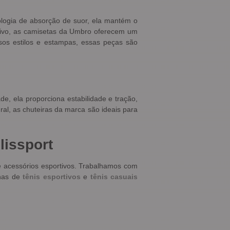
nologia de absorção de suor, ela mantém o
rtivo, as camisetas da Umbro oferecem um
os estilos e estampas, essas peças são
e, ela proporciona estabilidade e tração,
al, as chuteiras da marca são ideais para
lissport
e acessórios esportivos. Trabalhamos com
nhas de
tênis
esportivos
e
tênis casuais