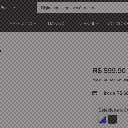
Entrar
MASCULINO
FEMININO
INFANTIL
ACESSÓRI
p
R$ 599,90
Mais formas de p
9x
de
R$ 66
Selecione a C