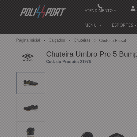
ATENDIMENTO
(48) 3622-0041
MENU
ESPORTES
(48) 3622-0041
Página Inicial
Calçados
Chuteiras
Chuteira Futsal
contato@polissport.com.br
Chuteira Umbro Pro 5 Bum
Cod. do Produto: 21976