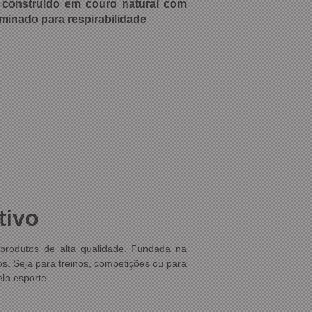
) construído em couro natural com
minado para respirabilidade
tivo
 produtos de alta qualidade. Fundada na
os. Seja para treinos, competições ou para
lo esporte.