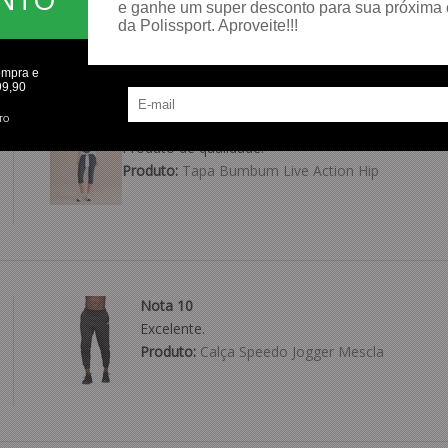
e ganhe um super desconto para sua próxima
da Polissport. Aproveite!!!
ompra e
99,90
TO
Produto de qualidade e chegou certinho
Produto de qualidade.
Produto:
Tapa Bumbum Live Action Hip
Nota 10
Excelente.
Produto:
Calça Speedo Jogger Mescla