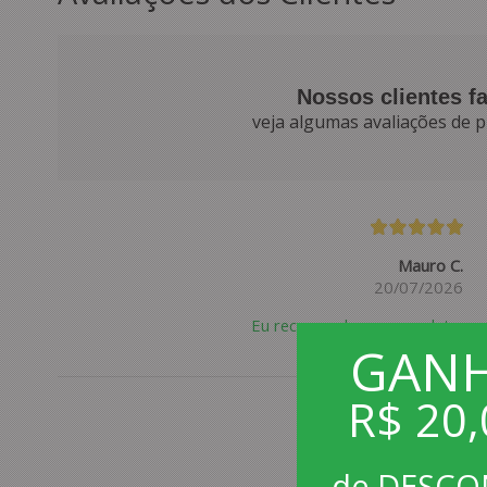
Nossos clientes f
veja algumas avaliações de p
Mauro C.
20/07/2026
Eu recomendo esse produto.
GAN
R$ 20,
Joyce S.
de DESC
04/03/2026