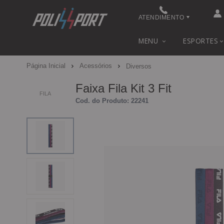
ATENDIMENTO
(48) 3622-0041
MENU
ESPORTES
(48) 3622-0041
Página Inicial
Acessórios
Diversos
contato@polissport.com.br
Faixa Fila Kit 3 Fit
FILA
Cod. do Produto: 22241