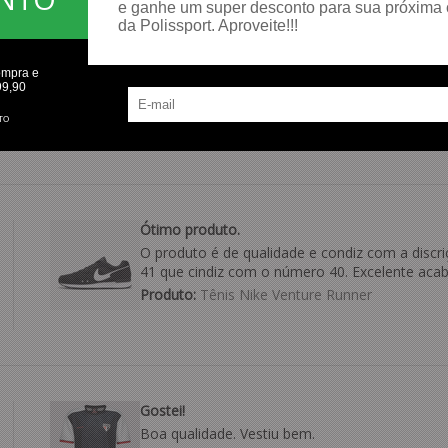
e ganhe um super desconto para sua próxima
da Polissport. Aproveite!!!
Bom parabéns
Parabéns
ompra e
99,90
Produto:
Bermuda Puma Archive
TO
Ótimo produto.
O produto é de qualidade e condiz com a discri
41 que cindiz com o número 40. Excelente aca
Produto:
Tênis Nike Venture Runner
Gostei!
Boa qualidade. Vestiu bem.