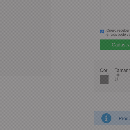
Quero receber p
envios pode va
Cor:
Tamanh
U
Produ