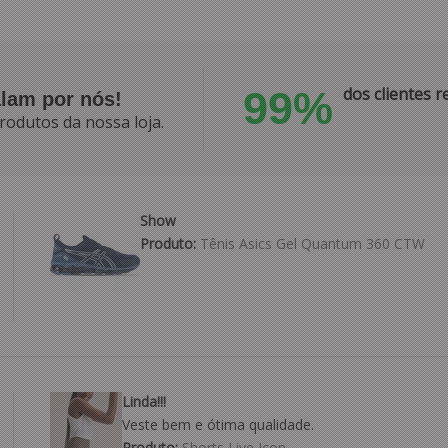
99%
dos clientes
alam por nós!
rodutos da nossa loja.
Show
Produto:
Tênis Asics Gel Quantum 360 CTW
Linda!!!
Veste bem e ótima qualidade.
Produto:
Shorts Live Icon