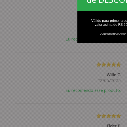
Válido para primeira c
Paulo S.
valor acima de R$ 2
09/06/2025
CONSULTE REGULAMEN
Eu recomendo esse produto.
Willie C.
22/05/2025
Eu recomendo esse produto.
Elder F.