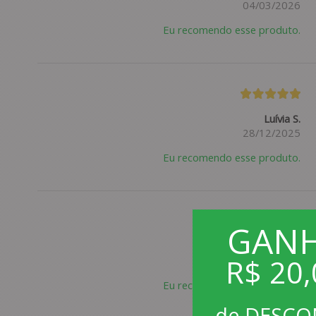
04/03/2026
Eu recomendo esse produto.
Luívia S.
28/12/2025
Eu recomendo esse produto.
GAN
Cristiano T.
R$ 20,
09/09/2025
Eu recomendo esse produto.
de DESC