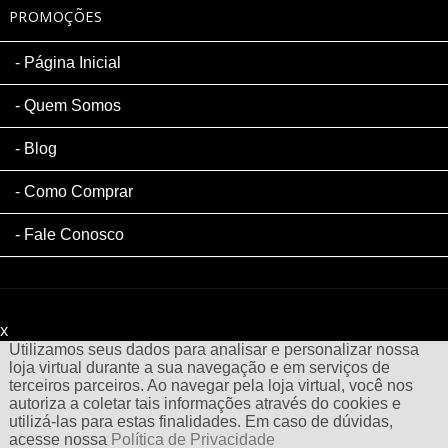
PROMOÇÕES
Página Inicial
Quem Somos
Blog
Como Comprar
Fale Conosco
x
Filtre sua Pesquisa:
Utilizamos seus dados para analisar e personalizar nossa
loja virtual durante a sua navegação e em serviços de
terceiros parceiros. Ao navegar pela loja virtual, você nos
autoriza a coletar tais informações através do cookies e
utilizá-las para estas finalidades. Em caso de dúvidas,
acesse nossa
Política de Privacidade