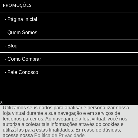
PROMOÇÕES
Página Inicial
Quem Somos
Blog
Como Comprar
Fale Conosco
x
Filtre sua Pesquisa:
Utilizamos seus dados para analisar e personalizar nossa
loja virtual durante a sua navegação e em serviços de
terceiros parceiros. Ao navegar pela loja virtual, você nos
autoriza a coletar tais informações através do cookies e
utilizá-las para estas finalidades. Em caso de dúvidas,
acesse nossa
Política de Privacidade