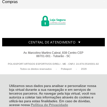
Compras
CENTRAL DE ATENDIMENTO
Av. Marcolino Martins Cabral, 838 Centro CEP
88701-001 - Tubarão - SC
POLISSPORT ARTIGOS ESPORTIVOS EIRELI - ME - CNPJ: 24.879.053/0001-92
Todos os direitos reservados
-
Polissport
-
2026
Utilizamos seus dados para analisar e personalizar nossa
loja virtual durante a sua navegação e em serviços de
terceiros parceiros. Ao navegar pela loja virtual, você nos
autoriza a coletar tais informações através do cookies e
utilizá-las para estas finalidades. Em caso de dúvidas,
acesse nossa
Política de Privacidade