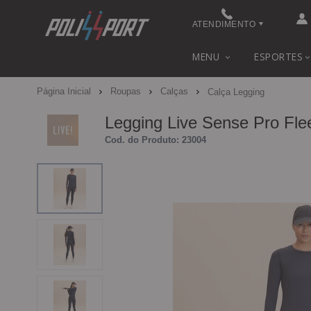
ATENDIMENTO
(48) 3622-0041
MENU
ESPORTES
(48) 3622-0041
Página Inicial
Roupas
Calças
Calça Legging
contato@polissport.com.br
Legging Live Sense Pro Fle
Cod. do Produto: 23004