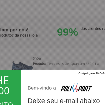
99%
dos clientes
alam por nós!
rodutos da nossa loja.
Show
Produto:
Tênis Asics Gel Quantum 360 CTW
Obrigado, mas NÃO
HE
00
Bem-vindo a
Deixe seu e-mail abaixo
Linda!!!
ONTO