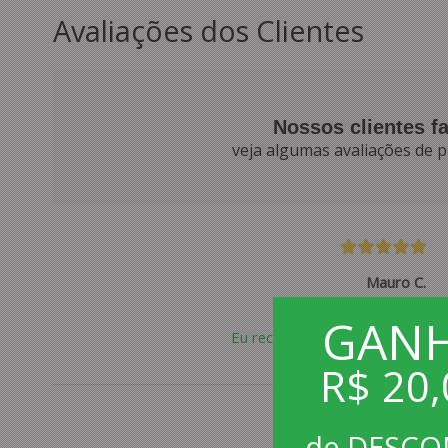
Avaliações dos Clientes
Nossos clientes f
veja algumas avaliações de p
Mauro C.
20/07/2026
GAN
Eu recomendo esse produto.
R$ 20,
de DESC