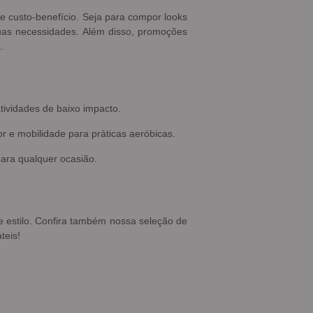
e custo-benefício. Seja para compor looks
uas necessidades. Além disso, promoções
.
atividades de baixo impacto.
r e mobilidade para práticas aeróbicas.
para qualquer ocasião.
e estilo. Confira também nossa seleção de
teis!