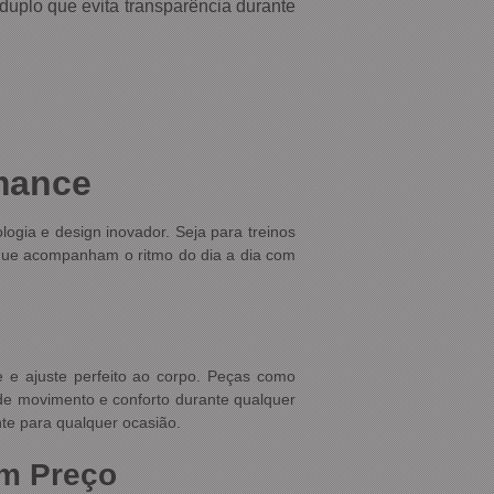
plo que evita transparência durante
mance
logia e design inovador. Seja para treinos
as que acompanham o ritmo do dia a dia com
de e ajuste perfeito ao corpo. Peças como
 de movimento e conforto durante qualquer
te para qualquer ocasião.
om Preço