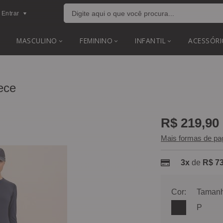
Entrar
MASCULINO
FEMININO
INFANTIL
ACESSÓRI
ece
R$ 219,90
Mais formas de p
3x
de
R$ 73
Cor:
Tamanh
P