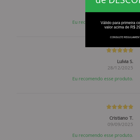
Joyce S.
04/03/2026
Eu recomendo esse produto.
Válido para primeira c
valor acima de R$ 2
CONSULTE REGULAMEN
Luívia S.
28/12/2025
Eu recomendo esse produto.
Cristiano T.
09/09/2025
Eu recomendo esse produto.