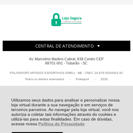
CENTRAL DE ATENDIMENTO
Av. Marcolino Martins Cabral, 838 Centro CEP
88701-001 - Tubarão - SC
POLISSPORT ARTIGOS ESPORTIVOS EIRELI - ME - CNPJ: 24.879.053/0001-92
Todos os direitos reservados
-
Polissport
-
2026
Utilizamos seus dados para analisar e personalizar nossa
loja virtual durante a sua navegação e em serviços de
terceiros parceiros. Ao navegar pela loja virtual, você nos
autoriza a coletar tais informações através do cookies e
utilizá-las para estas finalidades. Em caso de dúvidas,
acesse nossa
Política de Privacidade
R$ 284,90
à vista no Depósito