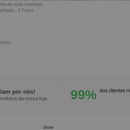
dia de suas crianças.
alhada - 3 Pares
stano
99%
dos clientes
alam por nós!
rodutos da nossa loja.
Show