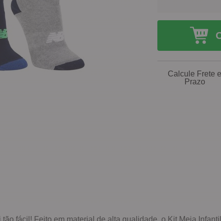
Calcule Frete 
Prazo
ão fácil! Feito em material de alta qualidade, o Kit Meia Infan