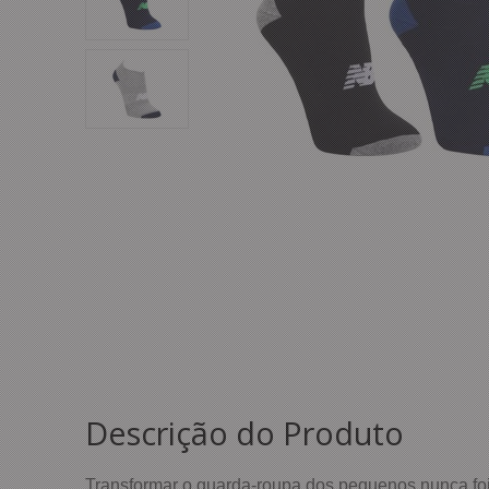
Descrição do Produto
Transformar o guarda-roupa dos pequenos nunca foi t