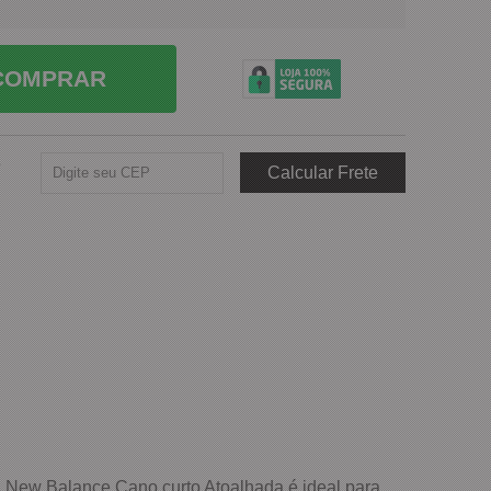
COMPRAR
e
til New Balance Cano curto Atoalhada é ideal para