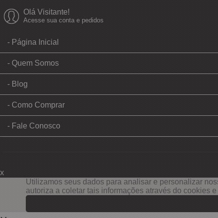
Olá Visitante!
Acesse sua conta e pedidos
Página Inicial
Quem Somos
Blog
Como Comprar
Fale Conosco
x
Filtre sua Pesquisa:
Utilizamos seus dados para analisar e personalizar noss
autoriza a coletar tais informações através do cookies 