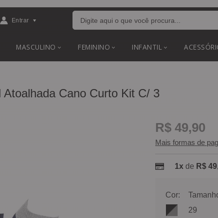
Entrar
MASCULINO
FEMININO
INFANTIL
ACESSÓRI
l Atoalhada Cano Curto Kit C/ 3
R$ 49,90
Mais formas de pa
1x
de
R$ 49
Cor:
Tamanh
29