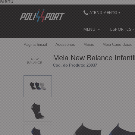
Menu
ATENDIMENTO
(48) 3622-0041
MENU
ESPORTES
(48) 3622-0041
Página Inicial
Acessórios
Meias
Meia Cano Baixo
contato@polissport.com.br
Meia New Balance Infanti
NEW
BALANCE
Cod. do Produto: 23037