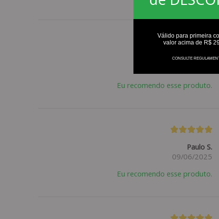
Válido para primeira c
valor acima de R$ 2
Cristiano T.
CONSULTE REGULAMEN
09/09/2025
Eu recomendo esse produto.
Paulo S.
09/06/2025
Eu recomendo esse produto.