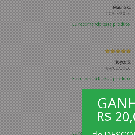
Mauro C.
20/07/2026
Eu recomendo esse produto.
Joyce S.
04/03/2026
Eu recomendo esse produto.
GAN
R$ 20,
Luívia S.
28/12/2025
de DESC
Eu recomendo esse produto.