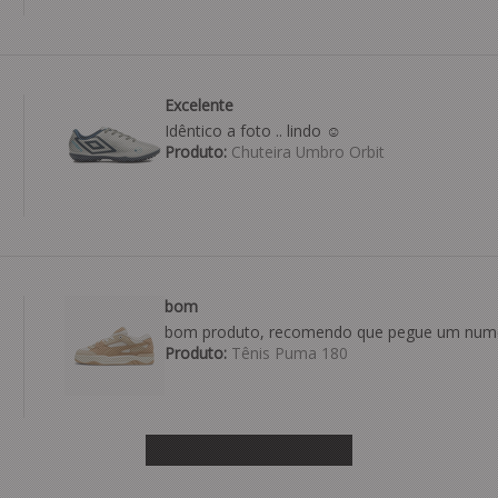
Excelente
Idêntico a foto .. lindo ☺️
Produto:
Chuteira Umbro Orbit
bom
bom produto, recomendo que pegue um nume
Produto:
Tênis Puma 180
Ver mais avaliações