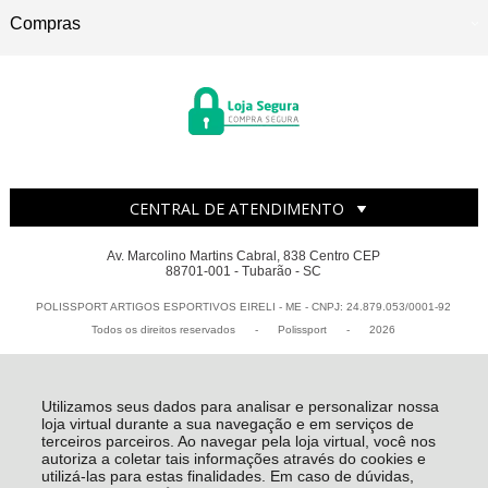
Compras
CENTRAL DE ATENDIMENTO
Av. Marcolino Martins Cabral, 838 Centro CEP
88701-001 - Tubarão - SC
POLISSPORT ARTIGOS ESPORTIVOS EIRELI - ME - CNPJ: 24.879.053/0001-92
Todos os direitos reservados
-
Polissport
-
2026
Utilizamos seus dados para analisar e personalizar nossa
loja virtual durante a sua navegação e em serviços de
terceiros parceiros. Ao navegar pela loja virtual, você nos
autoriza a coletar tais informações através do cookies e
utilizá-las para estas finalidades. Em caso de dúvidas,