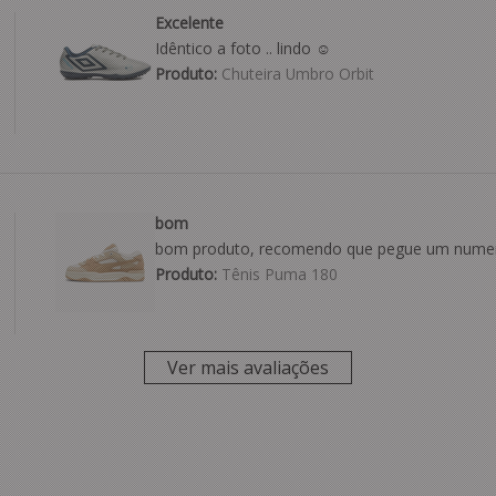
Excelente
Idêntico a foto .. lindo ☺️
Produto:
Chuteira Umbro Orbit
bom
bom produto, recomendo que pegue um numer
Produto:
Tênis Puma 180
Ver mais avaliações