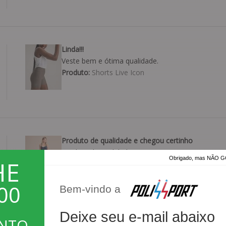
Linda!!!
Veste bem e ótima qualidade.
Produto:
Shorts Live Icon
Produto de qualidade e chegou certinho
Produto de qualidade.
Obrigado, mas NÃO
HE
Produto:
Tapa Bumbum Live Action Hip
00
Bem-vindo a
Deixe seu e-mail abaixo
ONTO