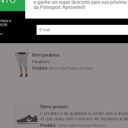
e ganhe um super desconto para sua próxima
Nota 10
da Polissport. Aproveite!!!
Excelente.
Produto:
Calça Speedo Jogger Mescla
ompra e
99,90
TO
Bom parabéns
Parabéns
Produto:
Bermuda Puma Archive
Ótimo produto.
O produto é de qualidade e condiz com a discri
41 que cindiz com o número 40. Excelente aca
Produto:
Tênis Nike Venture Runner