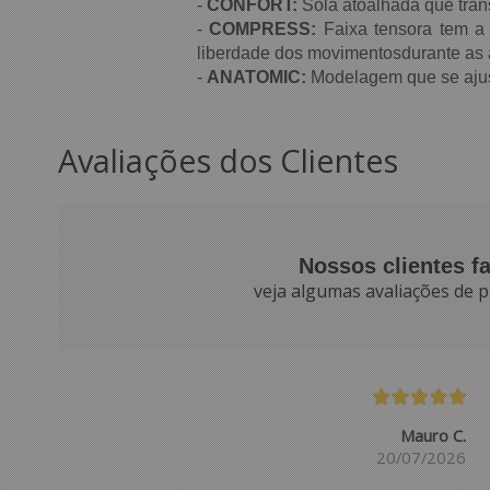
-
CONFORT:
Sola atoalhada que tran
-
COMPRESS:
Faixa tensora tem a
liberdade dos movimentosdurante as a
-
ANATOMIC:
Modelagem que se ajust
Avaliações dos Clientes
Nossos clientes f
veja algumas avaliações de p
Mauro C.
20/07/2026