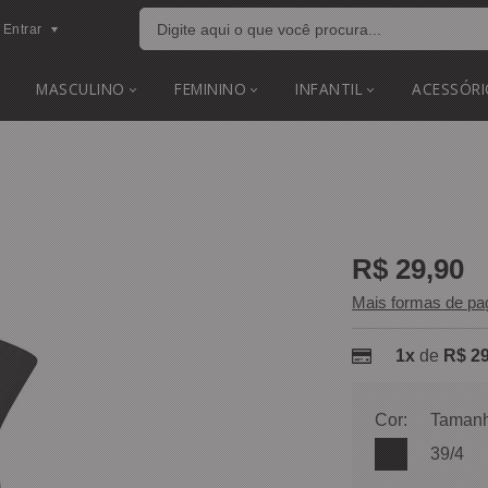
Entrar
MASCULINO
FEMININO
INFANTIL
ACESSÓRI
R$ 29,90
Mais formas de p
1x
de
R$ 29
Cor:
Tamanh
39/4