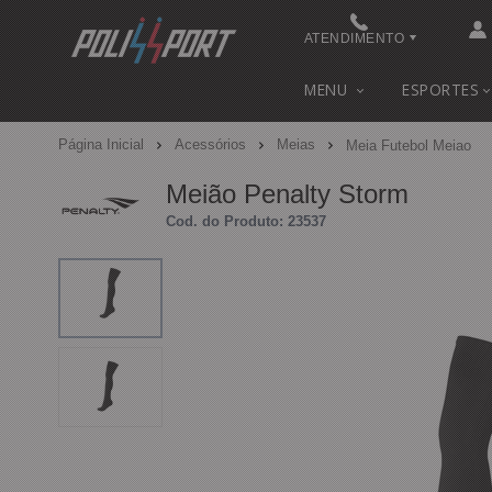
ATENDIMENTO
(48) 3622-0041
MENU
ESPORTES
(48) 3622-0041
Página Inicial
Acessórios
Meias
Meia Futebol Meiao
contato@polissport.com.br
Meião Penalty Storm
Cod. do Produto: 23537