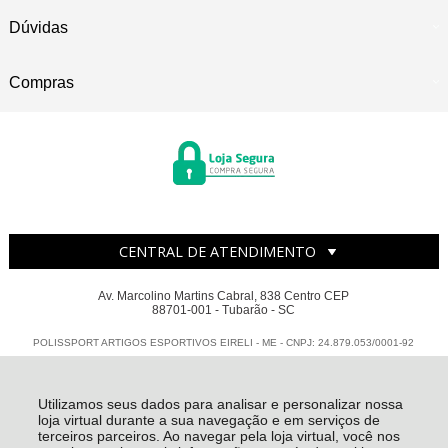
Dúvidas
Compras
CENTRAL DE ATENDIMENTO
Av. Marcolino Martins Cabral, 838 Centro CEP
88701-001 - Tubarão - SC
POLISSPORT ARTIGOS ESPORTIVOS EIRELI - ME - CNPJ: 24.879.053/0001-92
Todos os direitos reservados
-
Polissport
-
2026
Utilizamos seus dados para analisar e personalizar nossa
loja virtual durante a sua navegação e em serviços de
terceiros parceiros. Ao navegar pela loja virtual, você nos