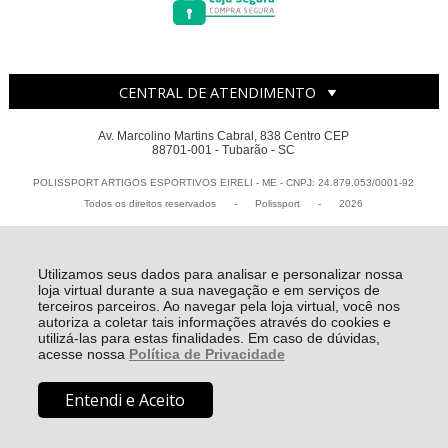
CENTRAL DE ATENDIMENTO
Av. Marcolino Martins Cabral, 838 Centro CEP
88701-001 - Tubarão - SC
POLISSPORT ARTIGOS ESPORTIVOS EIRELI - ME - CNPJ: 24.879.053/0001-92
Todos os direitos reservados
-
Polissport
-
2026
Utilizamos seus dados para analisar e personalizar nossa
loja virtual durante a sua navegação e em serviços de
terceiros parceiros. Ao navegar pela loja virtual, você nos
autoriza a coletar tais informações através do cookies e
utilizá-las para estas finalidades. Em caso de dúvidas,
acesse nossa
Política de Privacidade
Entendi e Aceito