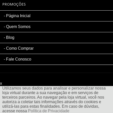
PROMOÇÕES
Página Inicial
Quem Somos
Blog
Como Comprar
Fale Conosco
x
Filtre sua Pesquisa:
Utilizamos seus dados para analisar e personalizar nossa
loja virtual durante a sua navegação e em serviços de
terceiros parceiros. Ao navegar pela loja virtual, você nos
autoriza a coletar tais informações através do cookies e
utilizá-las para estas finalidades. Em caso de dúvidas,
acesse nossa
Política de Privacidade