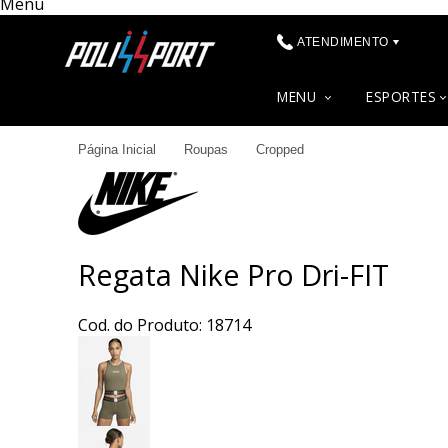
Menu
ATENDIMENTO
(48) 3622-0041
MENU
ESPORTES
(48) 3622-0041
Página Inicial
Roupas
Cropped
contato@polissport.com.br
Regata Nike Pro Dri-FIT
Cod. do Produto: 18714