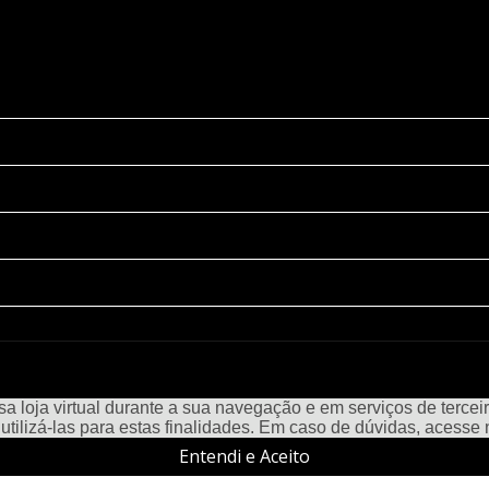
a loja virtual durante a sua navegação e em serviços de terceiro
e utilizá-las para estas finalidades. Em caso de dúvidas, acess
Entendi e Aceito