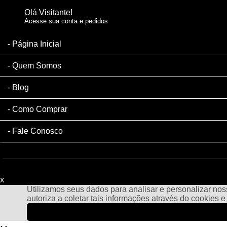
Olá Visitante!
Acesse sua conta e pedidos
Página Inicial
Quem Somos
Blog
Como Comprar
Fale Conosco
x
Filtre sua Pesquisa:
Utilizamos seus dados para analisar e personalizar noss
autoriza a coletar tais informações através do cookies 