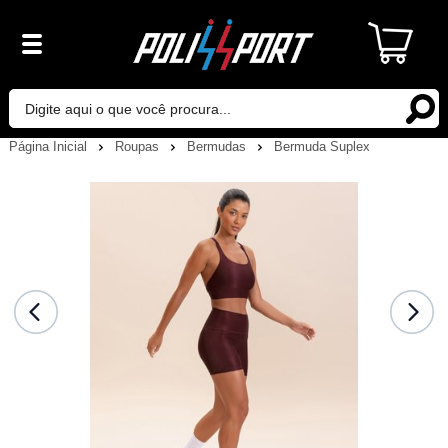
Página Inicial
Roupas
Bermudas
Bermuda Suplex