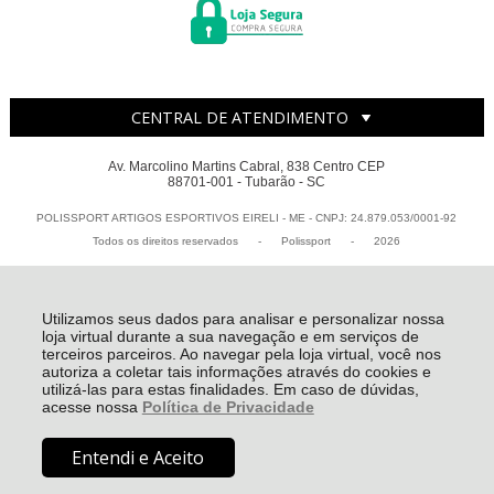
CENTRAL DE ATENDIMENTO
Av. Marcolino Martins Cabral, 838 Centro CEP
88701-001 - Tubarão - SC
POLISSPORT ARTIGOS ESPORTIVOS EIRELI - ME - CNPJ: 24.879.053/0001-92
Todos os direitos reservados
-
Polissport
-
2026
Utilizamos seus dados para analisar e personalizar nossa
loja virtual durante a sua navegação e em serviços de
terceiros parceiros. Ao navegar pela loja virtual, você nos
autoriza a coletar tais informações através do cookies e
utilizá-las para estas finalidades. Em caso de dúvidas,
acesse nossa
Política de Privacidade
Entendi e Aceito