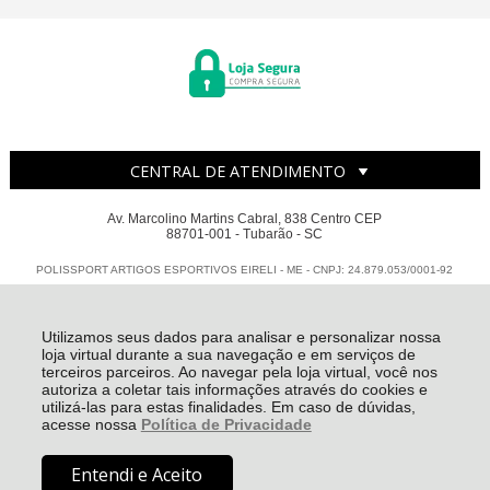
CENTRAL DE ATENDIMENTO
Av. Marcolino Martins Cabral, 838 Centro CEP
88701-001 - Tubarão - SC
POLISSPORT ARTIGOS ESPORTIVOS EIRELI - ME - CNPJ: 24.879.053/0001-92
Todos os direitos reservados
-
Polissport
-
2026
Utilizamos seus dados para analisar e personalizar nossa
loja virtual durante a sua navegação e em serviços de
terceiros parceiros. Ao navegar pela loja virtual, você nos
autoriza a coletar tais informações através do cookies e
utilizá-las para estas finalidades. Em caso de dúvidas,
acesse nossa
Política de Privacidade
R$ 94,90
à vista no boleto ou pix
(5% Desconto)
Economize
Entendi e Aceito