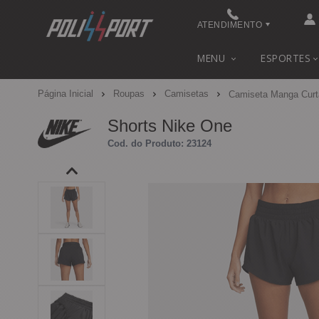
ATENDIMENTO
(48) 3622-0041
MENU
ESPORTES
(48) 3622-0041
Página Inicial
Roupas
Camisetas
Camiseta Manga Curt
contato@polissport.com.br
Shorts Nike One
Cod. do Produto: 23124