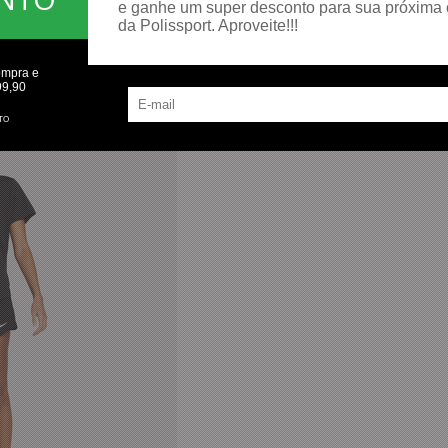
e ganhe um super desconto para sua próxima
da Polissport. Aproveite!!!
ompra e
99,90
TO