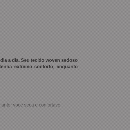
o dia a dia. Seu tecido woven sedoso
tenha extremo conforto, enquanto
anter você seca e confortável.