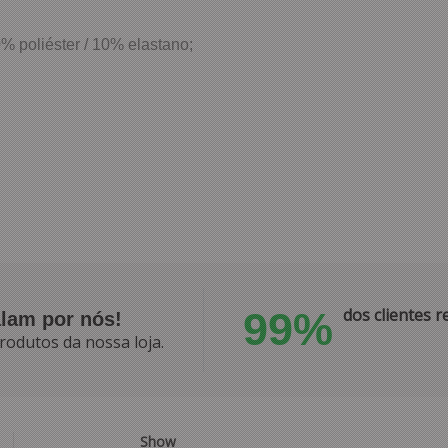
0% poliéster / 10% elastano;
99%
dos clientes
alam por nós!
rodutos da nossa loja.
Show