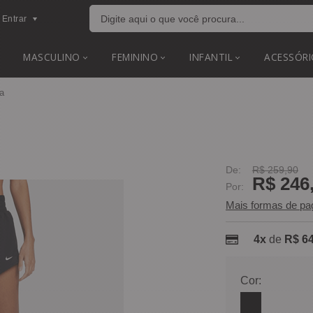
Entrar
MASCULINO
FEMININO
INFANTIL
ACESSÓRI
a
De:
R$ 259,90
R$ 246
Por:
Mais formas de p
4x
de
R$ 64
Cor: