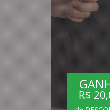
GAN
R$ 20,
de DESC