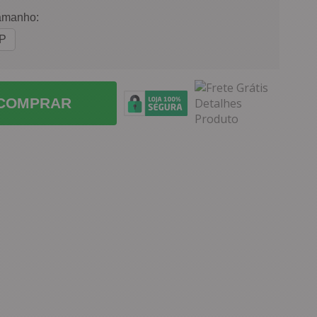
amanho:
P
COMPRAR