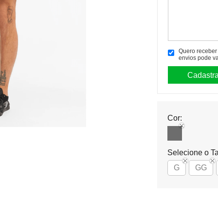
Quero receber p
envios pode va
Cor:
Selecione o T
G
GG