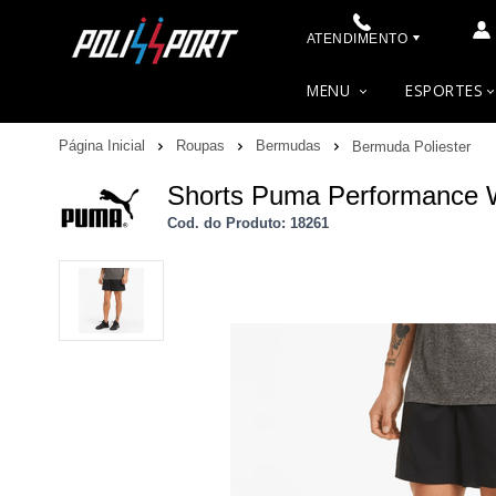
ATENDIMENTO
(48) 3622-0041
MENU
ESPORTES
(48) 3622-0041
Página Inicial
Roupas
Bermudas
Bermuda Poliester
contato@polissport.com.br
Shorts Puma Performance 
Cod. do Produto: 18261