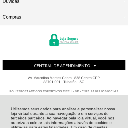
Dúvidas
Compras
CENTRAL DE ATENDIMENTO
Av. Marcolino Martins Cabral, 838 Centro CEP
88701-001 - Tubarão - SC
POLISSPORT ARTIGOS ESPORTIVOS EIRELI - ME - CNPJ: 24.879.053/0001-92
Todos os direitos reservados
-
Polissport
-
2026
Utilizamos seus dados para analisar e personalizar nossa
loja virtual durante a sua navegação e em serviços de
terceiros parceiros. Ao navegar pela loja virtual, você nos
autoriza a coletar tais informações através do cookies e
utilizá-las para estas finalidades. Em caso de dúvidas,