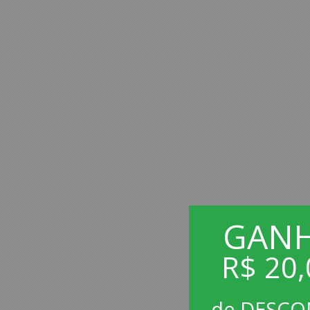
GAN
R$ 20,
de DESC