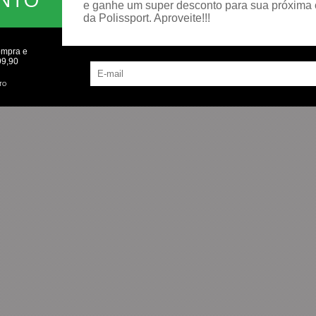
e ganhe um super desconto para sua próxima
da Polissport. Aproveite!!!
ompra e
99,90
TO