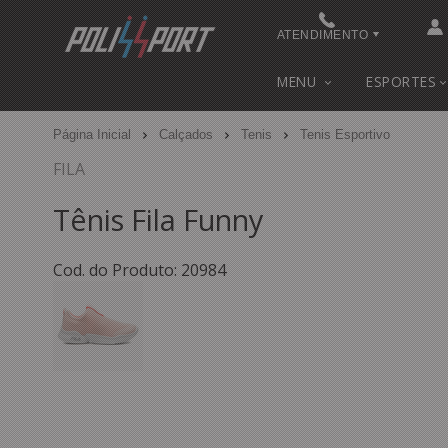
ATENDIMENTO
(48) 3622-0041
MENU
ESPORTES
(48) 3622-0041
Página Inicial
Calçados
Tenis
Tenis Esportivo
contato@polissport.com.br
FILA
Tênis Fila Funny
Cod. do Produto: 20984