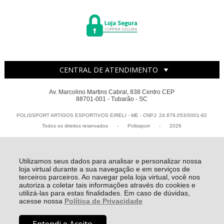
CENTRAL DE ATENDIMENTO
Av. Marcolino Martins Cabral, 838 Centro CEP
88701-001 - Tubarão - SC
POLISSPORT ARTIGOS ESPORTIVOS EIRELI - ME - CNPJ: 24.879.053/0001-92
Todos os direitos reservados
-
Polissport
-
2026
Utilizamos seus dados para analisar e personalizar nossa
loja virtual durante a sua navegação e em serviços de
terceiros parceiros. Ao navegar pela loja virtual, você nos
autoriza a coletar tais informações através do cookies e
utilizá-las para estas finalidades. Em caso de dúvidas,
acesse nossa
Política de Privacidade
R$ 379,90
à vista no Depósito