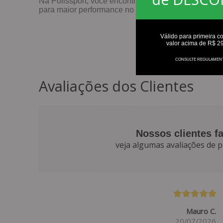
Na Polissport, você encontra uma linha completa d
para maior performance no futebol e nossa coleção 
Válido para primeira c
valor acima de R$ 2
CONSULTE REGULAMEN
Avaliações dos Clientes
Nossos clientes f
veja algumas avaliações de p
Mauro C.
20/07/2026