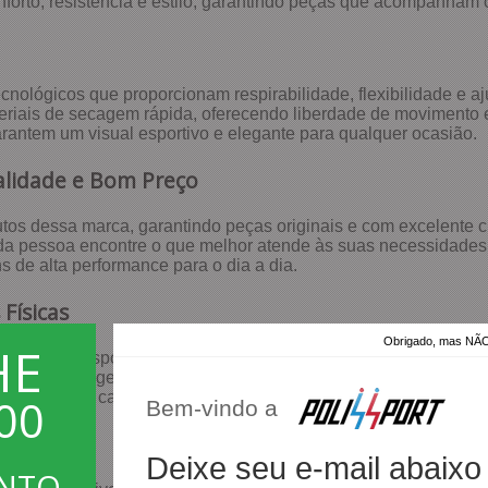
onforto, resistência e estilo, garantindo peças que acompanham 
nológicos que proporcionam respirabilidade, flexibilidade e aju
eriais de secagem rápida, oferecendo liberdade de movimento e 
antem um visual esportivo e elegante para qualquer ocasião.
alidade e Bom Preço
tos dessa marca, garantindo peças originais e com excelente c
da pessoa encontre o que melhor atende às suas necessidades
ns de alta performance para o dia a dia.
Físicas
Obrigado, mas 
HE
alidades esportivas, desde treinos de alta intensidade até ati
ção e modelagem anatômica, enquanto o short oferece frescor e 
inâmicos, e a camiseta Live é uma opção leve e confortável par
00
Bem-vindo a
Deixe seu e-mail abaixo
ONTO