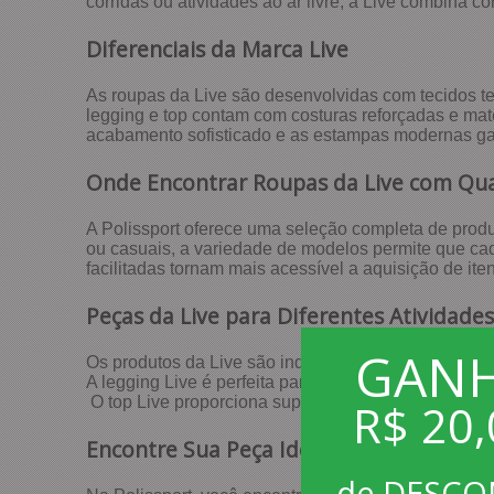
corridas ou atividades ao ar livre, a Live combina c
Diferenciais da Marca Live
As roupas da Live são desenvolvidas com tecidos tec
legging e top contam com costuras reforçadas e mat
acabamento sofisticado e as estampas modernas gar
Onde Encontrar Roupas da Live com Qu
A Polissport oferece uma seleção completa de produ
ou casuais, a variedade de modelos permite que ca
facilitadas tornam mais acessível a aquisição de ite
Peças da Live para Diferentes Atividades 
GAN
Os produtos da Live são indicados para diversas mod
A legging Live é perfeita para quem busca sustenta
O top Live proporciona suporte ideal para treinos d
R$ 20,
Encontre Sua Peça Ideal na Polissport
de DESC