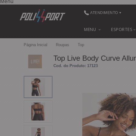
Menu
ATENDIMENTO
(48) 3622-0041
MENU
ESPORTES
(48) 3622-0041
Página Inicial
Roupas
Top
contato@polissport.com.br
Top Live Body Curve Allur
Cod. do Produto: 17123