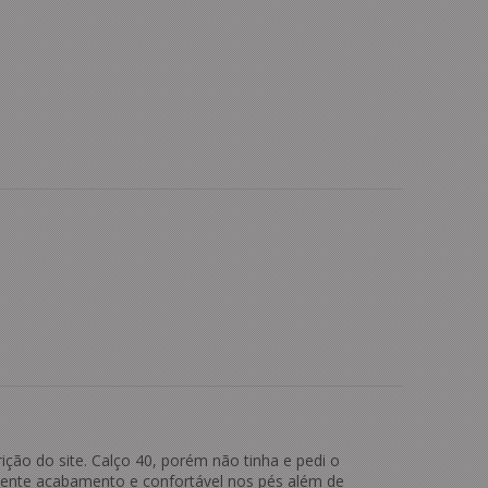
ição do site. Calço 40, porém não tinha e pedi o
lente acabamento e confortável nos pés além de