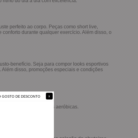
o ritmo do dia a dia com excelência.
ste perfeito ao corpo. Peças como short live,
conforto durante qualquer exercício. Além disso, o
usto-benefício. Seja para compor looks esportivos
. Além disso, promoções especiais e condições
NÃO GOSTO DE DESCONTO
vidades de baixo impacto.
mobilidade para práticas aeróbicas.
a qualquer ocasião.