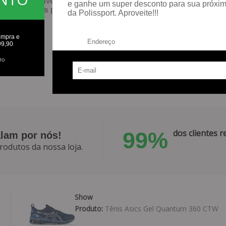
e roupas da Live para elevar seu desempenho com conforto e es
e ganhe um super desconto para sua próxi
de
camisetas
para compor looks esportivos versáteis!
da Polissport. Aproveite!!!
ompra e
Endereço:
99,90
TO
99%
dos clientes
alam por nós!
rodutos da nossa loja.
Show
Produto:
Tênis Asics Gel Quantum 360 CTW