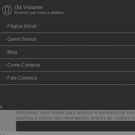
Olá Visitante!
Acesse sua conta e pedidos
Página Inicial
Quem Somos
Blog
Como Comprar
Fale Conosco
x
Filtre sua Pesquisa:
Utilizamos seus dados para analisar e personalizar noss
autoriza a coletar tais informações através do cookies 