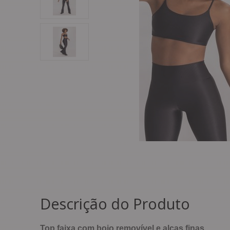
Descrição do Produto
Top faixa com bojo removível e alças finas.