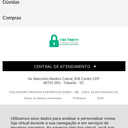
Dúvidas
Compras
CENTRAL DE ATENDIMENTO
Av. Marcolino Martins Cabral, 838 Centro CEP
88701-001 - Tubarão - SC
POLISSPORT ARTIGOS ESPORTIVOS EIRELI - ME - CNPJ: 24.879.053/0001-92
Todos os direitos reservados
-
Polissport
-
2026
Utilizamos seus dados para analisar e personalizar nossa
loja virtual durante a sua navegação e em serviços de
terceiros parceiros. Ao navegar pela loja virtual, você nos